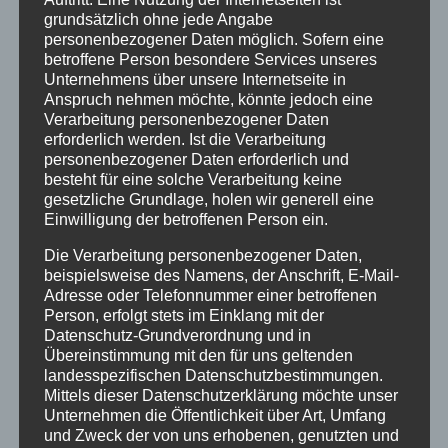
grundsätzlich ohne jede Angabe
personenbezogener Daten möglich. Sofern eine
betroffene Person besondere Services unseres
Unternehmens über unsere Internetseite in
Schauen, Hören, Fühlen, Riechen – die
Anspruch nehmen möchte, könnte jedoch eine
Verarbeitung personenbezogener Daten
Sinnesorgane waren beim
erforderlich werden. Ist die Verarbeitung
Wandergottesdienst der Evangelischen
personenbezogener Daten erforderlich und
Stadtkirchengemeinde mehr als sonst
besteht für eine solche Verarbeitung keine
gefragt. Etwa 20 Menschen aller Altersstufen
gesetzliche Grundlage, holen wir generell eine
haben sich am vergangenen Sonntag
Einwilligung der betroffenen Person ein.
zusammen auf den Weg gemacht, um einen
Die Verarbeitung personenbezogener Daten,
sommerlichen Gottesdienst unter freiem
beispielsweise des Namens, der Anschrift, E-Mail-
Himmel zu feiern, der so ganz anders verlief
Adresse oder Telefonnummer einer betroffenen
als gewöhnlich.
Person, erfolgt stets im Einklang mit der
Datenschutz-Grundverordnung und in
Kleine Übungen zur Körperwahrnehmung
Übereinstimmung mit den für uns geltenden
landesspezifischen Datenschutzbestimmungen.
und zum aufmerksamen Wahrnehmen der
Mittels dieser Datenschutzerklärung möchte unser
Natur, ein gemeinsam gesprochener Psalm
Unternehmen die Öffentlichkeit über Art, Umfang
und das Lied „Geh aus mein Herz und suche
und Zweck der von uns erhobenen, genutzten und