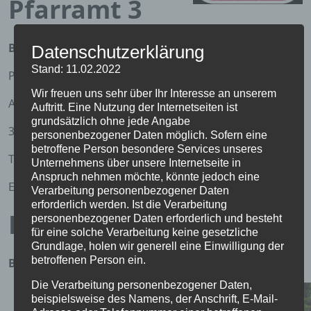
Pfarramt 3
Bereich Auferstehungskirche
Datenschutzerklärung
Stand: 11.02.2022
Pfarrer Joachim Meister
Wir freuen uns sehr über Ihr Interesse an unserem
Akazienweg 13
Auftritt. Eine Nutzung der Internetseiten ist
grundsätzlich ohne jede Angabe
37269 Eschwege
personenbezogener Daten möglich. Sofern eine
betroffene Person besondere Services unseres
Tel. 05651 – 21881
Unternehmens über unsere Internetseite in
Anspruch nehmen möchte, könnte jedoch eine
Email:
pfarramt.eschwege3@ekkw.de
Verarbeitung personenbezogener Daten
erforderlich werden. Ist die Verarbeitung
Pfarramt 4
personenbezogener Daten erforderlich und besteht
für eine solche Verarbeitung keine gesetzliche
Grundlage, holen wir generell eine Einwilligung der
betroffenen Person ein.
Bereich Kreuzkirche
Die Verarbeitung personenbezogener Daten,
beispielsweise des Namens, der Anschrift, E-Mail-