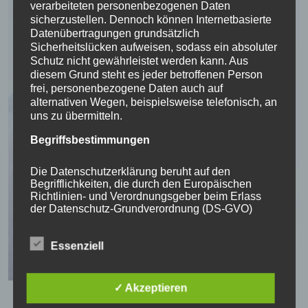
verarbeiteten personenbezogenen Daten
sicherzustellen. Dennoch können Internetbasierte
Datenübertragungen grundsätzlich
Sicherheitslücken aufweisen, sodass ein absoluter
Schutz nicht gewährleistet werden kann. Aus
diesem Grund steht es jeder betroffenen Person
frei, personenbezogene Daten auch auf
alternativen Wegen, beispielsweise telefonisch, an
uns zu übermitteln.
Begriffsbestimmungen
Die Datenschutzerklärung beruht auf den
Begrifflichkeiten, die durch den Europäischen
Richtlinien- und Verordnungsgeber beim Erlass
der Datenschutz-Grundverordnung (DS-GVO)
verwendet wurden. Unsere Datenschutzerklärung
soll sowohl für die Öffentlichkeit als auch für
Essenziell
unsere Kunden und Geschäftspartner einfach
lesbar und verständlich sein. Um dies zu
gewährleisten, möchten wir vorab die verwendeten
Begrifflichkeiten erläutern.
Pfarrerin Katrin Klöpfel
✓ Akzeptieren
Eisfeld 9
Wir verwenden in dieser Datenschutzerklärung