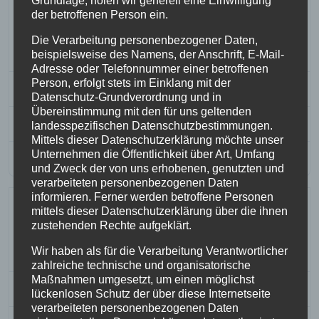
Grundlage, holen wir generell eine Einwilligung
Kirchengemeinden in Eschwege
der betroffenen Person ein.
vom 1. September bis 30.
Die Verarbeitung personenbezogener Daten,
November 2025
beispielsweise des Namens, der Anschrift, E-Mail-
Adresse oder Telefonnummer einer betroffenen
Person, erfolgt stets im Einklang mit der
File Size
26.22 MB
Datenschutz-Grundverordnung und in
Übereinstimmung mit den für uns geltenden
Downloads
394
landesspezifischen Datenschutzbestimmungen.
Mittels dieser Datenschutzerklärung möchte unser
Unternehmen die Öffentlichkeit über Art, Umfang
Download
und Zweck der von uns erhobenen, genutzten und
verarbeiteten personenbezogenen Daten
informieren. Ferner werden betroffene Personen
Gemeindebrief der Ev.
mittels dieser Datenschutzerklärung über die ihnen
Kirchengemeinden in Eschwege
zustehenden Rechte aufgeklärt.
vom 1. Juni bis 31. August 2025
Wir haben als für die Verarbeitung Verantwortlicher
zahlreiche technische und organisatorische
Maßnahmen umgesetzt, um einen möglichst
File Size
5.00 MB
lückenlosen Schutz der über diese Internetseite
verarbeiteten personenbezogenen Daten