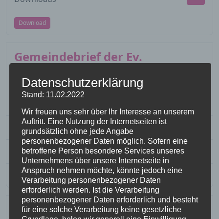
Download
Gemeindebrief der Ev.
Kirchengemeinden in Eschwege
Datenschutzerklärung
vom 1. Dezember 2025 bis 28.
Stand: 11.02.2022
Februar 2026
Wir freuen uns sehr über Ihr Interesse an unserem
Auftritt. Eine Nutzung der Internetseiten ist
File Size
4.66 MB
grundsätzlich ohne jede Angabe
personenbezogener Daten möglich. Sofern eine
Downloads
756
betroffene Person besondere Services unseres
Unternehmens über unsere Internetseite in
Anspruch nehmen möchte, könnte jedoch eine
Download
Verarbeitung personenbezogener Daten
erforderlich werden. Ist die Verarbeitung
personenbezogener Daten erforderlich und besteht
Gemeindebrief der Ev.
für eine solche Verarbeitung keine gesetzliche