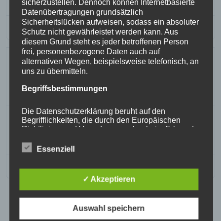
sicherzustellen. Dennoch können Internetbasierte
Downloads
249
Datenübertragungen grundsätzlich
Sicherheitslücken aufweisen, sodass ein absoluter
Download
Schutz nicht gewährleistet werden kann. Aus
diesem Grund steht es jeder betroffenen Person
frei, personenbezogene Daten auch auf
Gemeindebrief der Ev.
alternativen Wegen, beispielsweise telefonisch, an
uns zu übermitteln.
Kirchengemeinden in Eschwege
vom 1. März bis 31. Mai 2025
Begriffsbestimmungen
Die Datenschutzerklärung beruht auf den
File Size
4.05 MB
Begrifflichkeiten, die durch den Europäischen
Richtlinien- und Verordnungsgeber beim Erlass der
Datenschutz-Grundverordnung (DS-GVO)
Downloads
277
verwendet wurden. Unsere Datenschutzerklärung
Essenziell
soll sowohl für die Öffentlichkeit als auch für unsere
Kunden und Geschäftspartner einfach lesbar und
Download
verständlich sein. Um dies zu gewährleisten,
✓ Akzeptieren
möchten wir vorab die verwendeten
Begrifflichkeiten erläutern.
Auswahl speichern
Wir verwenden in dieser Datenschutzerklärung
unter anderem die folgenden Begriffe: