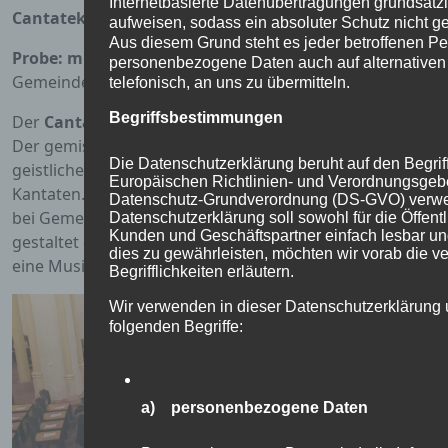
Internetbasierte Datenübertragungen grundsätzl
Cantatekreis Eschwege
aufweisen, sodass ein absoluter Schutz nicht g
Aus diesem Grund steht es jeder betroffenen Per
Probe: mittwochs, 10.30 – 11.30 Uhr
im Neustädter
personenbezogene Daten auch auf alternativen
Gemeindehaus, Rosengasse 1, ESW
telefonisch, an uns zu übermitteln.
Begriffsbestimmungen
Der
Cantatekreis
gründete sich im September 2006.
Der gemischte Chor (65 Mitglieder) probt einfache
Die Datenschutzerklärung beruht auf den Begriff
geistliche und weltliche Lieder, kleinere Motetten und
Europäischen Richtlinien- und Verordnungsgebe
Kantaten. Er singt überwiegend im Gottesdienst und
Datenschutz-Grundverordnung (DS-GVO) verwe
bei Gemeindeveranstaltungen. Ein- bis zweimal im Jahr
Datenschutzerklärung soll sowohl für die Öffentl
Kunden und Geschäftspartner einfach lesbar un
gestaltet der Cantatekreis ein kleineres Konzert oder
dies zu gewährleisten, möchten wir vorab die 
eine Musikalische Vesper in der Marktkirche.
Begrifflichkeiten erläutern.
Wir verwenden in dieser Datenschutzerklärung 
folgenden Begriffe:
a) personenbezogene Daten