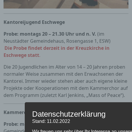
Kantoreijugend Eschwege
Probe: montags 20 – 21.30 Uhr und n. V.
(im
Neustädter Gemeindehaus, Rosengasse 1, ESW)
Die Probe findet derzeit in der Kreuzkirche in
Eschwege statt
.
Die 20 Jugendlichen im Alter von 14 – 20 Jahren proben
normaler Weise zusammen mit den Erwachsenen der
Kantorei. Immer wieder stehen aber auch eigene kleine
Projekte oder Kooperationen mit dem Kammerchor auf
dem Programm (zuletzt Karl Jenkins, „Mass of Peace“).
Kammerchor der Kantorei Eschwege
Datenschutzerklärung
Stand: 11.02.2022
Probe: montags 18.15 – 20 Uhr
im Neustädter
Gemeindehaus, Rosengasse 1, ESW
Wir freuen uns sehr über Ihr Interesse an unsere