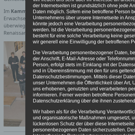
der Internetseiten ist grundsätzlich ohne jede
Im
Kammerchor der Kantorei Eschwege singen ca.
25
Daten möglich. Sofern eine betroffene Person 
Unternehmens über unsere Internetseite in An
Erwachsene und Jugendliche. Das Ensemble erarbeitet
könnte jedoch eine Verarbeitung personenbezog
überwiegend klassische a-cappella-Literatur von der
werden. Ist die Verarbeitung personenbezogener
Renaissance bis zur Gegenwart.
besteht für eine solche Verarbeitung keine gese
wir generell eine Einwilligung der betroffenen P
Die Verarbeitung personenbezogener Daten, b
der Anschrift, E-Mail-Adresse oder Telefonnumm
Person, erfolgt stets im Einklang mit der Date
und in Übereinstimmung mit den für uns gelten
Datenschutzbestimmungen. Mittels dieser Date
unser Unternehmen die Öffentlichkeit über Art
uns erhobenen, genutzten und verarbeiteten 
informieren. Ferner werden betroffene Personen 
Datenschutzerklärung über die ihnen zustehend
Wir haben als für die Verarbeitung Verantwortli
und organisatorische Maßnahmen umgesetzt, u
lückenlosen Schutz der über diese Internetseite
personenbezogenen Daten sicherzustellen. D