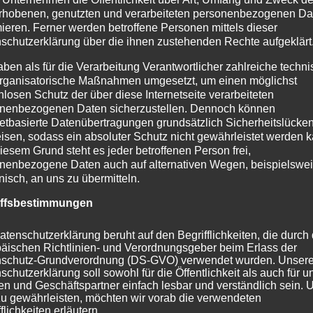
rhobenen, genutzten und verarbeiteten personenbezogenen Da
mieren. Ferner werden betroffene Personen mittels dieser
schutzerklärung über die ihnen zustehenden Rechte aufgeklärt
aben als für die Verarbeitung Verantwortlicher zahlreiche techn
rganisatorische Maßnahmen umgesetzt, um einen möglichst
nlosen Schutz der über diese Internetseite verarbeiteten
nenbezogenen Daten sicherzustellen. Dennoch können
netbasierte Datenübertragungen grundsätzlich Sicherheitslücke
isen, sodass ein absoluter Schutz nicht gewährleistet werden k
iesem Grund steht es jeder betroffenen Person frei,
Bei den Dre
nenbezogene Daten auch auf alternativen Wegen, beispielswe
suche
Das Tor zum Orient
Mor
onisch, an uns zu übermitteln.
iffsbestimmungen
atenschutzerklärung beruht auf den Begrifflichkeiten, die durch
äischen Richtlinien- und Verordnungsgeber beim Erlass der
schutz-Grundverordnung (DS-GVO) verwendet wurden. Unser
schutzerklärung soll sowohl für die Öffentlichkeit als auch für u
n und Geschäftspartner einfach lesbar und verständlich sein.
zu gewährleisten, möchten wir vorab die verwendeten
flichkeiten erläutern.