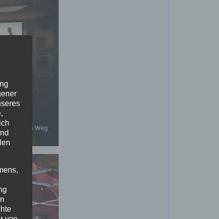
ung
gener
nseres
,
ich
osef auf dem Weg
und
Bethlehem
len
mens,
ng
en
chte
r von