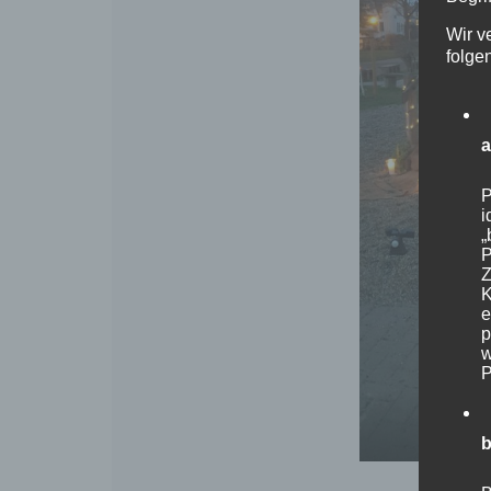
Wir v
folge
P
i
„
P
Z
K
e
p
w
P
b