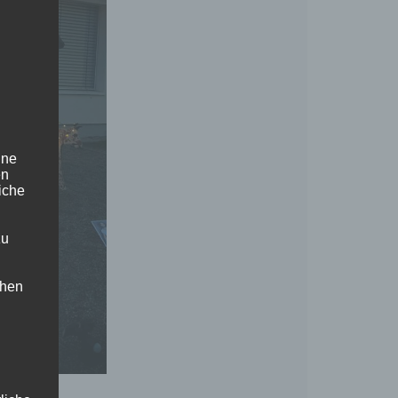
ine
en
liche
zu
chen