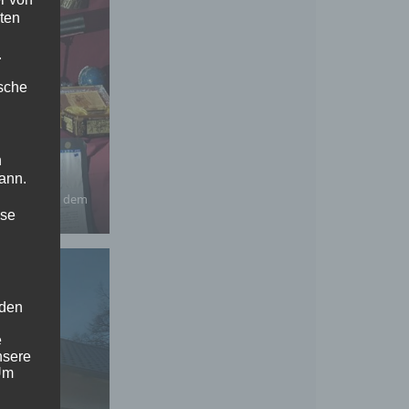
ten
.
ische
n
ann.
i Weisen aus dem
ise
genland
 den
e
nsere
 Um