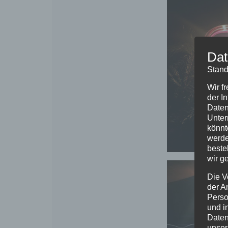
Dat
Stand
Wir f
der I
Daten
Unter
könnt
werde
beste
wir g
Die V
der A
Perso
und i
Daten
unser