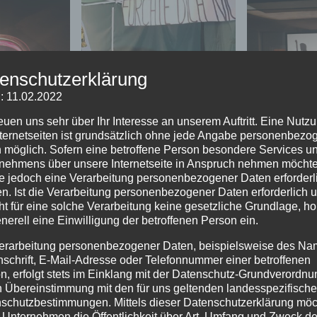
enschutzerklärung
: 11.02.2022
reuen uns sehr über Ihr Interesse an unserem Auftritt. Eine Nutz
nternetseiten ist grundsätzlich ohne jede Angabe personenbezo
 möglich. Sofern eine betroffene Person besondere Services u
nehmens über unsere Internetseite in Anspruch nehmen möchte
e jedoch eine Verarbeitung personenbezogener Daten erforderl
Maria und J
n. Ist die Verarbeitung personenbezogener Daten erforderlich 
Verkündigung an Maria
nach 
ht für eine solche Verarbeitung keine gesetzliche Grundlage, ho
enerell eine Einwilligung der betroffenen Person ein.
erarbeitung personenbezogener Daten, beispielsweise des Na
nschrift, E-Mail-Adresse oder Telefonnummer einer betroffenen
n, erfolgt stets im Einklang mit der Datenschutz-Grundverordnu
n Übereinstimmung mit den für uns geltenden landesspezifisch
schutzbestimmungen. Mittels dieser Datenschutzerklärung mö
 Unternehmen die Öffentlichkeit über Art, Umfang und Zweck de