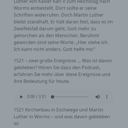
Luther von Kaiser Karl V zum Reichstag nach
identifizierbar wird eine natürliche Person
Worms einbestellt. Dort sollte er seine
angesehen, die direkt oder indirekt,
Schriften widerrufen. Doch Martin Luther
insbesondere mittels Zuordnung zu einer
Kennung wie einem Namen, zu einer
bleibt standhaft. Er hält daran fest, dass es im
Kennnummer, zu Standortdaten, zu einer
Zweifelsfall darum geht, Gott mehr zu
Online-Kennung oder zu einem oder
gehorchen als den Menschen. Berühmt
mehreren besonderen Merkmalen, die
Ausdruck der physischen, physiologischen,
geworden sind seine Worte: „Hier stehe ich.
genetischen, psychischen, wirtschaftlichen,
Ich kann nicht anders. Gott helfe mir.“
kulturellen oder sozialen Identität dieser
natürlichen Person sind, identifiziert werden
1521 – zwei große Ereignisse … Was ist davon
kann.
geblieben? Hören Sie dazu den Podcast,
erfahren Sie mehr über diese Ereignisse und
b) betroffene Person
ihre Bedeutung für heute.
Betroffene Person ist jede identifizierte oder
identifizierbare natürliche Person, deren
personenbezogene Daten von dem für die
Verarbeitung Verantwortlichen verarbeitet
1521 Kirchenbau in Eschwege und Martin
werden.
Luther in Worms – und was davon geblieben
ist