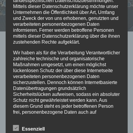
landesspezifischen Datenschutzbestimmungen.
Mittels dieser Datenschutzerklärung möchte unser
Unternehmen die Öffentlichkeit über Art, Umfang
und Zweck der von uns erhobenen, genutzten und
verarbeiteten personenbezogenen Daten
informieren. Ferner werden betroffene Personen
mittels dieser Datenschutzerklärung über die ihnen
zustehenden Rechte aufgeklärt.
Kategorien
Uncategorized
Wir haben als für die Verarbeitung Verantwortlicher
STANDHAFT – 500
zahlreiche technische und organisatorische
Maßnahmen umgesetzt, um einen möglichst
Jahre Gewölbe
lückenlosen Schutz der über diese Internetseite
verarbeiteten personenbezogenen Daten
Marktkirche St.
sicherzustellen. Dennoch können Internetbasierte
Datenübertragungen grundsätzlich
Dionys
Sicherheitslücken aufweisen, sodass ein absoluter
Schutz nicht gewährleistet werden kann. Aus
diesem Grund steht es jeder betroffenen Person
3. Juli 2021
von Sieglinde Repp-Jost
frei, personenbezogene Daten auch auf
alternativen Wegen, beispielsweise telefonisch, an
Die Evangelische Stadtkirchengemeinde feiert
uns zu übermitteln.
am Johannisfestsonntag, 04.07.2021 die
Essenziell