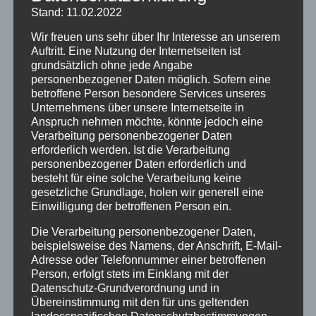
Stadtkirchengemeinde Eschwege die Reihe
Stand: 11.02.2022
der Musikalischen Vespern. Sie finden von Mai
Wir freuen uns sehr über Ihr Interesse an unserem
bis Ende September jeden Samstag (mit
Auftritt. Eine Nutzung der Internetseiten ist
Ausnahme der Sommerferien) um 18.00 Uhr
grundsätzlich ohne jede Angabe
in der Marktkirche statt. Den Beginn machen
personenbezogener Daten möglich. Sofern eine
sechs junge Musikerinnen und Musiker aus
betroffene Person besondere Services unseres
der Region mit einem hochklassigen A capella
Unternehmens über unsere Internetseite in
Anspruch nehmen möchte, könnte jedoch eine
– Programm. David Bücker, Helene Salzburger,
Verarbeitung personenbezogener Daten
Johannes Throm, Johanna Beck, Tobias
erforderlich werden. Ist die Verarbeitung
Alsleben und Kerstin Tinnefeld präsentieren
personenbezogener Daten erforderlich und
eine bunte Auswahl an Stücken aus
besteht für eine solche Verarbeitung keine
verschiedensten Kulturkreisen vor, die die
gesetzliche Grundlage, holen wir generell eine
Einwilligung der betroffenen Person ein.
ZuhörerInnen mal berührt, mal irritiert, mal
beschwingt zurücklassen
Die Verarbeitung personenbezogener Daten,
beispielsweise des Namens, der Anschrift, E-Mail-
Die Musikalischen Vespern sind eine
Adresse oder Telefonnummer einer betroffenen
musikalisch liturgische Andacht am Übergang
Person, erfolgt stets im Einklang mit der
zum Sonntag. Der Eintritt ist frei, eine Spende
Datenschutz-Grundverordnung und in
Übereinstimmung mit den für uns geltenden
am Ausgang willkommen.