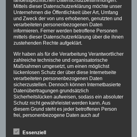
landesspezifischen Datenschutzbestimmungen.
Mittels dieser Datenschutzerklärung möchte unser
Die Besucher und Besucherinnen werden
Unternehmen die Öffentlichkeit über Art, Umfang
gebeten, den Haupteingang von der AOK-
und Zweck der von uns erhobenen, genutzten und
Seite zu nutzen und in der Kirche eine
verarbeiteten personenbezogenen Daten
medizinische Maske zu tragen.
informieren. Ferner werden betroffene Personen
mittels dieser Datenschutzerklärung über die ihnen
zustehenden Rechte aufgeklärt.
Wir haben als für die Verarbeitung Verantwortlicher
zahlreiche technische und organisatorische
Maßnahmen umgesetzt, um einen möglichst
lückenlosen Schutz der über diese Internetseite
verarbeiteten personenbezogenen Daten
sicherzustellen. Dennoch können Internetbasierte
Datenübertragungen grundsätzlich
Sicherheitslücken aufweisen, sodass ein absoluter
Schutz nicht gewährleistet werden kann. Aus
diesem Grund steht es jeder betroffenen Person
frei, personenbezogene Daten auch auf
alternativen Wegen, beispielsweise telefonisch, an
uns zu übermitteln.
Essenziell