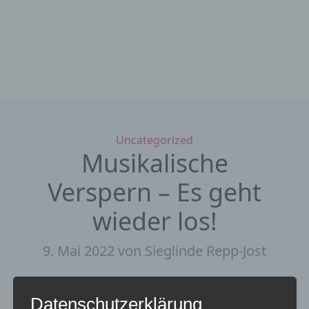
Kategorien
Uncategorized
Musikalische
Verspern – Es geht
wieder los!
9. Mai 2022
von Sieglinde Repp-Jost
Es geht wieder los! Am Samstag, 14. Mai
startet die Evangelische
Datenschutzerklärung