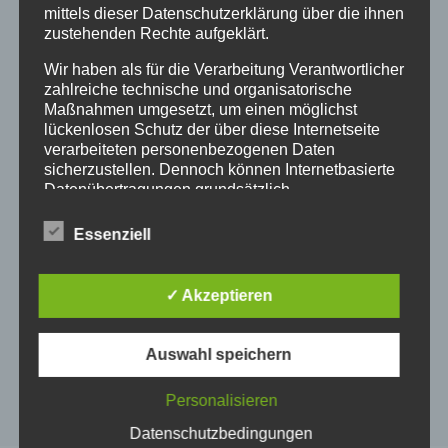
aus dem Dienst in den Ruhestand
mittels dieser Datenschutzerklärung über die ihnen
verabschiedet wird.
zustehenden Rechte aufgeklärt.
An der Orgel wird Stefan Schneider zu hören
Wir haben als für die Verarbeitung Verantwortlicher
sein.
zahlreiche technische und organisatorische
Maßnahmen umgesetzt, um einen möglichst
lückenlosen Schutz der über diese Internetseite
verarbeiteten personenbezogenen Daten
sicherzustellen. Dennoch können Internetbasierte
Datenübertragungen grundsätzlich
Sicherheitslücken aufweisen, sodass ein absoluter
Schutz nicht gewährleistet werden kann. Aus
Essenziell
diesem Grund steht es jeder betroffenen Person
frei, personenbezogene Daten auch auf
alternativen Wegen, beispielsweise telefonisch, an
✓ Akzeptieren
uns zu übermitteln.
Begriffsbestimmungen
Auswahl speichern
Die Datenschutzerklärung beruht auf den
Personalisieren
Begrifflichkeiten, die durch den Europäischen
Richtlinien- und Verordnungsgeber beim Erlass
Datenschutzbedingungen
der Datenschutz-Grundverordnung (DS-GVO)