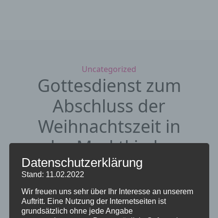
Kategorien
Uncategorized
Gottesdienst zum
Abschluss der
Weihnachtszeit in
der Marktkirche
Datenschutzerklärung
24. Januar 2023
von Sieglinde Repp-
Stand: 11.02.2022
Jost
Wir freuen uns sehr über Ihr Interesse an unserem
Auftritt. Eine Nutzung der Internetseiten ist
Die Evangelische Stadtkirchengemeinde
grundsätzlich ohne jede Angabe