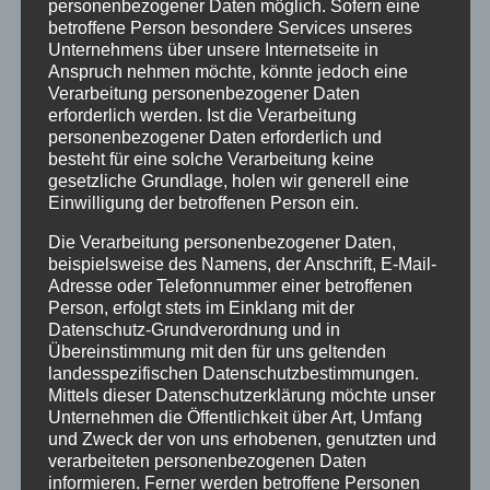
personenbezogener Daten möglich. Sofern eine
Eschwege lädt am Sonntag, 29.01.2023 ein
betroffene Person besondere Services unseres
zum Gottesdienst zum Abschluss der
Unternehmens über unsere Internetseite in
Weihnachtszeit um 10.00 Uhr in der
Anspruch nehmen möchte, könnte jedoch eine
Marktkirche.
Verarbeitung personenbezogener Daten
erforderlich werden. Ist die Verarbeitung
Noch schmücken Krippe, Stern und
personenbezogener Daten erforderlich und
Weihnachtsbaum die Marktkirche. Doch die
besteht für eine solche Verarbeitung keine
gesetzliche Grundlage, holen wir generell eine
Weihnachtsstimmung und ihr Lichterglanz
Einwilligung der betroffenen Person ein.
lassen sich nicht festhalten, genauso wenig
wie andere Höhepunkte und Gipfelerlebnisse
Die Verarbeitung personenbezogener Daten,
im Leben. Im Gottesdienst geht es um die
beispielsweise des Namens, der Anschrift, E-Mail-
Adresse oder Telefonnummer einer betroffenen
Erfahrung von Glanz und Glückseligkeit und
Person, erfolgt stets im Einklang mit der
ihre Flüchtigkeit. Doch wer auf Jesus Christus
Datenschutz-Grundverordnung und in
sieht, erlebt immer wieder Lichtblicke auch
Übereinstimmung mit den für uns geltenden
jenseits von Weihnachten.
landesspezifischen Datenschutzbestimmungen.
Mittels dieser Datenschutzerklärung möchte unser
Es predigt Dekanin Ulrike Laakmann. Es ist ihr
Unternehmen die Öffentlichkeit über Art, Umfang
letzter Gottesdienst in der
und Zweck der von uns erhobenen, genutzten und
verarbeiteten personenbezogenen Daten
Stadtkirchengemeinde in Eschwege bevor sie
informieren. Ferner werden betroffene Personen