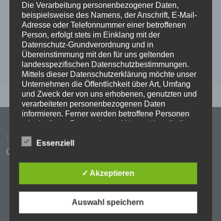
Die Verarbeitung personenbezogener Daten,
beispielsweise des Namens, der Anschrift, E-Mail-
Adresse oder Telefonnummer einer betroffenen
Person, erfolgt stets im Einklang mit der
Datenschutz-Grundverordnung und in
Übereinstimmung mit den für uns geltenden
landesspezifischen Datenschutzbestimmungen.
Mittels dieser Datenschutzerklärung möchte unser
Unternehmen die Öffentlichkeit über Art, Umfang
und Zweck der von uns erhobenen, genutzten und
verarbeiteten personenbezogenen Daten
informieren. Ferner werden betroffene Personen
mittels dieser Datenschutzerklärung über die ihnen
zustehenden Rechte aufgeklärt.
Impressum
Administration
Essenziell
Copyright Evangelische Kirchen Eschwege
Wir haben als für die Verarbeitung Verantwortlicher
zahlreiche technische und organisatorische
Maßnahmen umgesetzt, um einen möglichst
✓ Akzeptieren
lückenlosen Schutz der über diese Internetseite
verarbeiteten personenbezogenen Daten
sicherzustellen. Dennoch können Internetbasierte
Auswahl speichern
Datenübertragungen grundsätzlich
Sicherheitslücken aufweisen, sodass ein absoluter