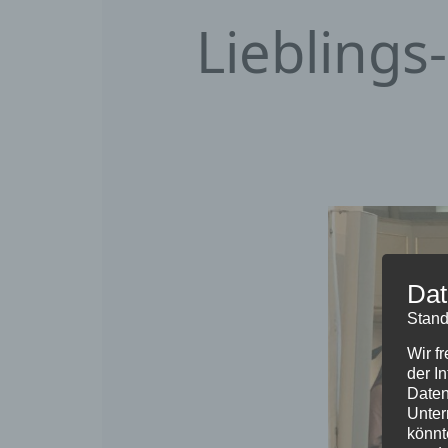
Lieblings
Dat
Stand
Wir f
der I
Daten
Unter
könnt