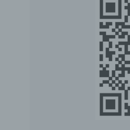
V
d
E
p
e
e
P
p
p
p
b
w
Z
n