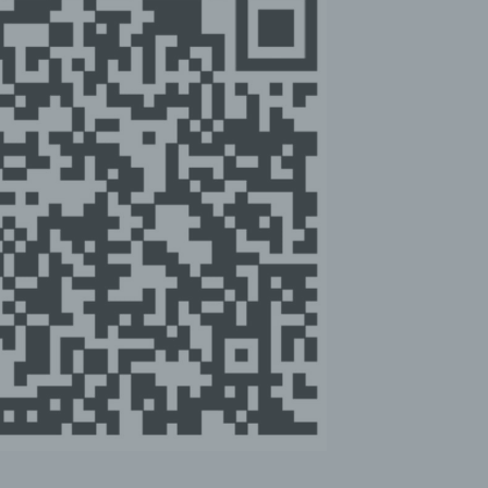
erknüpfung, die Einschränkung, das Löschen oder die Vernicht
) Einschränkung der Verarbeitung
inschränkung der Verarbeitung ist die Markierung gespeicherte
ersonenbezogener Daten mit dem Ziel, ihre künftige Verarbeitu
inzuschränken.
) Profiling
rofiling ist jede Art der automatisierten Verarbeitung
ersonenbezogener Daten, die darin besteht, dass diese
ersonenbezogenen Daten verwendet werden, um bestimmte
ersönliche Aspekte, die sich auf eine natürliche Person beziehe
ewerten, insbesondere, um Aspekte bezüglich Arbeitsleistung,
irtschaftlicher Lage, Gesundheit, persönlicher Vorlieben, Intere
uverlässigkeit, Verhalten, Aufenthaltsort oder Ortswechsel dies
atürlichen Person zu analysieren oder vorherzusagen.