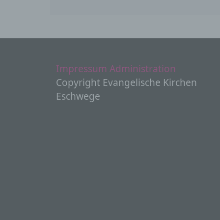
P
e
H
s
d
Impressum
Administration
t
g
Copyright Evangelische Kirchen
i
Eschwege
w
g
V
n
S
M
S
U
d
K