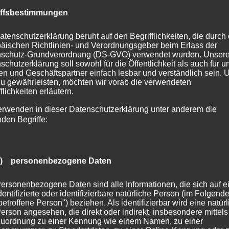
ur DNA des Protestantismus! Überall, wo evangelische Chr
iffsbestimmungen
menkommen, ist das Singen von Glaubensliedern wesentlich
en und auf Konfer-Freizeiten, bei Hochzeiten und Trauerfeie
atenschutzerklärung beruht auf den Begrifflichkeiten, die durch
äischen Richtlinien- und Verordnungsgeber beim Erlass der
d auf Kirchentagen. Dabei gibt es eine Vielfalt an unterschi
schutz-Grundverordnung (DS-GVO) verwendet wurden. Unser
n und Praktiken: Da stehen alte Glaubenslieder neben Gos
schutzerklärung soll sowohl für die Öffentlichkeit als auch für u
ngs, gregorianischer Psalmengesang neben Taizé-Lieder
n und Geschäftspartner einfach lesbar und verständlich sein.
zu gewährleisten, möchten wir vorab die verwendeten
e einen sitzen, andere stehen oder recken ihre Arme in die 
flichkeiten erläutern.
ibt es doch das Gemeinsame: Singen verbindet. Singen ist
ndiger Glaube.
erwenden in dieser Datenschutzerklärung unter anderem die
nden Begriffe:
immer so. Bis zur Reformation war die Gemeinde im Wesent
uschauerin. Das änderte sich erst, als die Reformatoren d
 einführten. Das gemeinsame Singen von Glaubensliede
a) personenbezogene Daten
zu einem Merkmal der Protestanten. 1524 – also vor 500 Ja
stimmige Sammlung von acht geistlichen Liedern als Heft ve
ersonenbezogene Daten sind alle Informationen, die sich auf e
erische Gesangbuch war geboren!
dentifizierte oder identifizierbare natürliche Person (im Folgend
betroffene Person") beziehen. Als identifizierbar wird eine natür
sches Gesangbuch und der Ergänzungsband EGplus enthalt
erson angesehen, die direkt oder indirekt, insbesondere mittels
uordnung zu einer Kennung wie einem Namen, zu einer
m an Glaubens-Liedern von der Reformation bis heute.