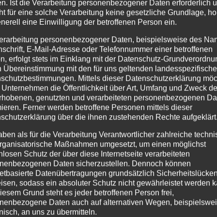
n. Ist die Verarbeitung personenbezogener Daten erforderlich 
ht für eine solche Verarbeitung keine gesetzliche Grundlage, ho
enerell eine Einwilligung der betroffenen Person ein.
erarbeitung personenbezogener Daten, beispielsweise des Na
nschrift, E-Mail-Adresse oder Telefonnummer einer betroffenen
n, erfolgt stets im Einklang mit der Datenschutz-Grundverordnu
n Übereinstimmung mit den für uns geltenden landesspezifisch
schutzbestimmungen. Mittels dieser Datenschutzerklärung mö
 Unternehmen die Öffentlichkeit über Art, Umfang und Zweck de
rhobenen, genutzten und verarbeiteten personenbezogenen Da
mieren. Ferner werden betroffene Personen mittels dieser
schutzerklärung über die ihnen zustehenden Rechte aufgeklärt
aben als für die Verarbeitung Verantwortlicher zahlreiche techn
rganisatorische Maßnahmen umgesetzt, um einen möglichst
che Forum lädt ein zu einem Abend zum Mitmachen, Mi
nlosen Schutz der über diese Internetseite verarbeiteten
s Gesangbuchs zu entdecken.
nenbezogenen Daten sicherzustellen. Dennoch können
netbasierte Datenübertragungen grundsätzlich Sicherheitslücke
. Oktober 2024, 19.00 Uhr Marktkirche
isen, sodass ein absoluter Schutz nicht gewährleistet werden k
iesem Grund steht es jeder betroffenen Person frei,
D Anne Langenbach, Fachbereichsleiterin des Kinder- und 
nenbezogene Daten auch auf alternativen Wegen, beispielswe
e. Musik: KMD Susanne Voß, Leitung: Sieglinde Repp-Jost
onisch, an uns zu übermitteln.