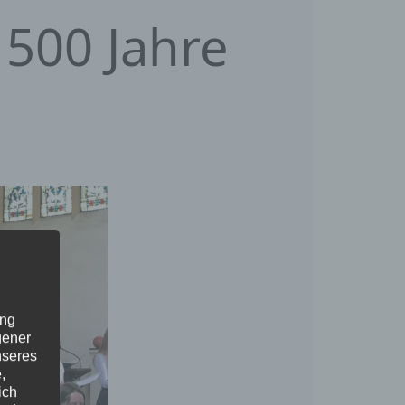
 500 Jahre
ung
gener
nseres
,
ich