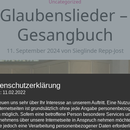
Kategorien
Uncategorized
-Glaubenslieder –
Gesangbuch
11. September 2024
von Sieglinde Repp-Jost
enschutzerklärung
: 11.02.2022
reuen uns sehr über Ihr Interesse an unserem Auftritt. Eine Nutz
nternetseiten ist grundsätzlich ohne jede Angabe personenbezo
 möglich. Sofern eine betroffene Person besondere Services u
nehmens über unsere Internetseite in Anspruch nehmen möchte
e jedoch eine Verarbeitung personenbezogener Daten erforderl