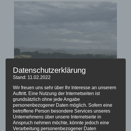
Datenschutzerklärung
Stand: 11.02.2022
Blick von der Blauen Kuppe ins Werratal und
Wir freuen uns sehr über Ihr Interesse an unserem
auf die Leuchtberge.
Auftritt. Eine Nutzung der Internetseiten ist
grundsätzlich ohne jede Angabe
Liebe deinen Feind
personenbezogener Daten möglich. Sofern eine
betroffene Person besondere Services unseres
Diesen Satz sagt Jesus in der Bergpredigt.
Unternehmens über unsere Internetseite in
Anspruch nehmen möchte, könnte jedoch eine
Berge fordern heraus. Wer einen Berg
Verarbeitung personenbezogener Daten