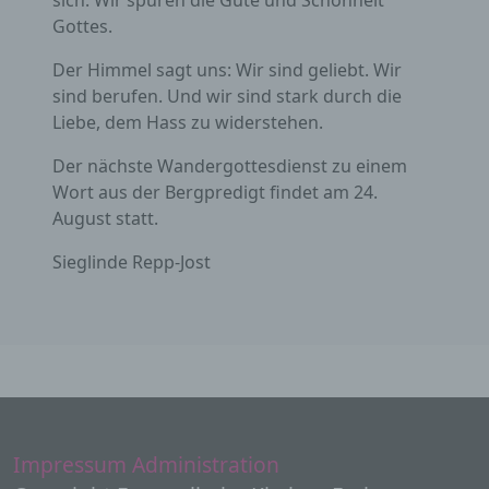
sich. Wir spüren die Güte und Schönheit
kann.
Gottes.
Der Himmel sagt uns: Wir sind geliebt. Wir
b) betroffene Person
sind berufen. Und wir sind stark durch die
Liebe, dem Hass zu widerstehen.
Betroffene Person ist jede identifizierte oder
identifizierbare natürliche Person, deren
Der nächste Wandergottesdienst zu einem
personenbezogene Daten von dem für die
Wort aus der Bergpredigt findet am 24.
Verarbeitung Verantwortlichen verarbeitet
werden.
August statt.
Sieglinde Repp-Jost
c) Verarbeitung
Verarbeitung ist jeder mit oder ohne Hilfe
automatisierter Verfahren ausgeführte
Vorgang oder jede solche Vorgangsreihe im
Zusammenhang mit personenbezogenen
Daten wie das Erheben, das Erfassen, die
Organisation, das Ordnen, die Speicherung,
die Anpassung oder Veränderung, das
Impressum
Administration
Auslesen, das Abfragen, die Verwendung, die