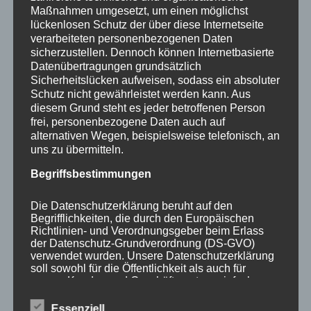
umarmen, der gar nichts davon wissen will?
Maßnahmen umgesetzt, um einen möglichst
Der das, was mir wichtig und heilig ist, mit
lückenlosen Schutz der über diese Internetseite
Füßen tritt, es beschimpft, verlacht, attackiert,
verarbeiteten personenbezogenen Daten
sicherzustellen. Dennoch können Internetbasierte
verletzt, zerstört? Was soll das bringen? Öffne
Datenübertragungen grundsätzlich
ich damit dem ungerechten und dem bösen
Sicherheitslücken aufweisen, sodass ein absoluter
Treiben nicht Tür und Tor?
Schutz nicht gewährleistet werden kann. Aus
diesem Grund steht es jeder betroffenen Person
Der Feind ist der, der mir feindlich gesinnt ist,
frei, personenbezogene Daten auch auf
der hasst, was ich liebe und achte.
alternativen Wegen, beispielsweise telefonisch, an
uns zu übermitteln.
Es gibt verschiedene Arten von Feinden:
Begriffsbestimmungen
persönliche, religiöse, politische. Es gibt
Feinde der Demokratie, Feinde von Religion
Die Datenschutzerklärung beruht auf den
und Kirche, Feinde der Nation.
Begrifflichkeiten, die durch den Europäischen
Richtlinien- und Verordnungsgeber beim Erlass
Jesu Liebesgebot sagt, dass wir den Feinden
der Datenschutz-Grundverordnung (DS-GVO)
nicht einfach aus dem Weg gehen und ihnen
verwendet wurden. Unsere Datenschutzerklärung
soll sowohl für die Öffentlichkeit als auch für
das Feld überlassen sollen. Wir sollen das
unsere Kunden und Geschäftspartner einfach
Böse, den Hass weder nur erdulden, noch
lesbar und verständlich sein. Um dies zu
vernichten.
gewährleisten, möchten wir vorab die verwendeten
Essenziell