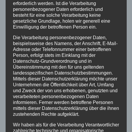
erforderlich werden. Ist die Verarbeitung
besteigt, verlässt das Gewöhnliche, die
personenbezogener Daten erforderlich und
alltägliche Umgebung, um einen neuen Blick
besteht für eine solche Verarbeitung keine
zu gewinnen und sich dem Außerordentlichen
gesetzliche Grundlage, holen wir generell eine
zu stellen.
Einwilligung der betroffenen Person ein.
An diesem Sonntag feiern wir
Die Verarbeitung personenbezogener Daten,
beispielsweise des Namens, der Anschrift, E-Mail-
Wandergottesdienst an der Blauen Kuppe. Wir
Adresse oder Telefonnummer einer betroffenen
sitzen am Rand eines Stoppelfeldes und hören
Person, erfolgt stets im Einklang mit der
die Worte Jesu aus der Bergpredigt: „Euch ist
Datenschutz-Grundverordnung und in
gesagt: Liebe deinen Nächsten. Aber ich sage
Übereinstimmung mit den für uns geltenden
euch darüber hinaus: Liebt auch eure Feinde.“
landesspezifischen Datenschutzbestimmungen.
Mittels dieser Datenschutzerklärung möchte unser
Dieser Satz klingt absurd. Natürlich umarmen
Unternehmen die Öffentlichkeit über Art, Umfang
und Zweck der von uns erhobenen, genutzten und
wir diejenigen, die zu uns gehören, mit denen
verarbeiteten personenbezogenen Daten
wir durch Freundschaft und Geschichte
informieren. Ferner werden betroffene Personen
verbunden sind. Das ist normal. Das
mittels dieser Datenschutzerklärung über die ihnen
entspricht unserer Lebenserfahrung. Aber
zustehenden Rechte aufgeklärt.
den Feind lieben? Kann das richtig sein? Soll
Wir haben als für die Verarbeitung Verantwortlicher
ich wirklich denjenigen in meinem Herzen
zahlreiche technische und organisatorische