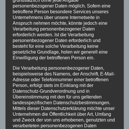
personenbezogener Daten möglich. Sofern eine
Am Ende des Jahres
betroffene Person besondere Services unseres
Unternehmens über unsere Internetseite in
Ich lege dieses Jahr und seine Schmerzen
Anspruch nehmen möchte, könnte jedoch eine
Verarbeitung personenbezogener Daten
und seine laut gewordene Müdigkeit
erforderlich werden. Ist die Verarbeitung
personenbezogener Daten erforderlich und
in tiefe Erde, zu den edlen Erzen,
besteht für eine solche Verarbeitung keine
gesetzliche Grundlage, holen wir generell eine
in mütterliche Winterdunkelheit.
Einwilligung der betroffenen Person ein.
Ich löse alle Fäden meines Bangens,
Die Verarbeitung personenbezogener Daten,
beispielsweise des Namens, der Anschrift, E-Mail-
in dieser Welt sei jeder stets allein,
Adresse oder Telefonnummer einer betroffenen
Person, erfolgt stets im Einklang mit der
vor mir die Spur des innigsten Verlangens,
Datenschutz-Grundverordnung und in
Übereinstimmung mit den für uns geltenden
ein Mensch im All der Menschlichkeit zu sein.
landesspezifischen Datenschutzbestimmungen.
Mittels dieser Datenschutzerklärung möchte unser
Ich träume, mich wie Wurzeln zu verzweigen,
Unternehmen die Öffentlichkeit über Art, Umfang
und Zweck der von uns erhobenen, genutzten und
den Gräsern gleich zum Himmel aufzusehn,
verarbeiteten personenbezogenen Daten