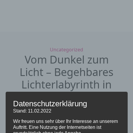
Kategorien
Uncategorized
Vom Dunkel zum
Licht – Begehbares
Lichterlabyrinth in
der Marktkirche
Datenschutzerklärung
29. Dezember 2025
von Sieglinde
Stand: 11.02.2022
Repp-Jost
Wir freuen uns sehr über Ihr Interesse an unserem
Auftritt. Eine Nutzung der Internetseiten ist
grundsätzlich ohne jede Angabe