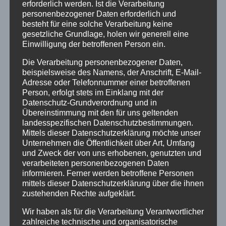
Download
394
erforderlich werden. Ist die Verarbeitung
personenbezogener Daten erforderlich und
besteht für eine solche Verarbeitung keine
Dateigröße
26.22 MB
gesetzliche Grundlage, holen wir generell eine
Einwilligung der betroffenen Person ein.
Datei-Anzahl
1
Die Verarbeitung personenbezogener Daten,
beispielsweise des Namens, der Anschrift, E-Mail-
Erstellungsdatum
17. August 2025
Adresse oder Telefonnummer einer betroffenen
Person, erfolgt stets im Einklang mit der
Zuletzt aktualisiert
17. August 2025
Datenschutz-Grundverordnung und in
Übereinstimmung mit den für uns geltenden
Gemeindebrief der
landesspezifischen Datenschutzbestimmungen.
Mittels dieser Datenschutzerklärung möchte unser
Unternehmen die Öffentlichkeit über Art, Umfang
Ev.
und Zweck der von uns erhobenen, genutzten und
verarbeiteten personenbezogenen Daten
Kirchengemeinden
informieren. Ferner werden betroffene Personen
mittels dieser Datenschutzerklärung über die ihnen
in Eschwege vom 1.
zustehenden Rechte aufgeklärt.
Wir haben als für die Verarbeitung Verantwortlicher
September bis 30.
zahlreiche technische und organisatorische