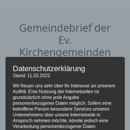
Gemeindebrief der
Ev.
Kirchengemeinden
in Eschwege vom 1.
Datenschutzerklärung
September bis 30.
Stand: 11.02.2022
November 2025
Wir freuen uns sehr über Ihr Interesse an unserem
Auftritt. Eine Nutzung der Internetseiten ist
grundsätzlich ohne jede Angabe
17. August 2025
von Martina Dilchert
personenbezogener Daten möglich. Sofern eine
betroffene Person besondere Services unseres
Download
Unternehmens über unsere Internetseite in
Anspruch nehmen möchte, könnte jedoch eine
Verarbeitung personenbezogener Daten