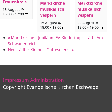
Frauenkreis
Marktkirche
Marktkirche
musikalisch
musikalisch
13 August @
15:00
-
17:00
Vespern
Vespern
15 August @
22 August @
18:00
-
19:00
18:00
-
19:00
«
Marktkirche – Jubiläum Ev. Kindertagesstätte Am
Schwanenteich
Neustädter Kirche – Gottesdienst
»
Impressum
Administration
Copyright Evangelische Kirchen Eschwege