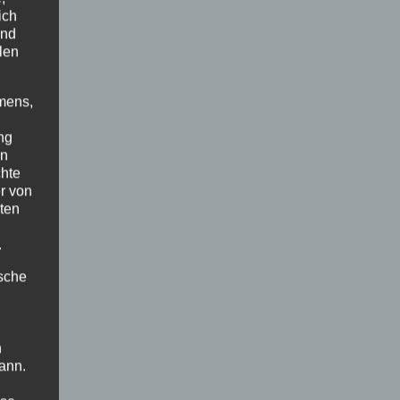
ich
und
len
mens,
ng
en
chte
r von
ten
.
ische
n
ann.