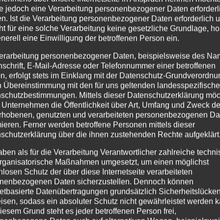
13. Mai 2025
e jedoch eine Verarbeitung personenbezogener Daten erforderl
Gemeindebrief der
n. Ist die Verarbeitung personenbezogener Daten erforderlich 
ht für eine solche Verarbeitung keine gesetzliche Grundlage, ho
Ev.
enerell eine Einwilligung der betroffenen Person ein.
n
Kirchengemeinden in
erarbeitung personenbezogener Daten, beispielsweise des Na
nschrift, E-Mail-Adresse oder Telefonnummer einer betroffenen
Eschwege vom 1. Juni
n, erfolgt stets im Einklang mit der Datenschutz-Grundverordnu
n Übereinstimmung mit den für uns geltenden landesspezifisch
bis 31. August 2025
schutzbestimmungen. Mittels dieser Datenschutzerklärung mö
 Unternehmen die Öffentlichkeit über Art, Umfang und Zweck de
rhobenen, genutzten und verarbeiteten personenbezogenen Da
…
mieren. Ferner werden betroffene Personen mittels dieser
schutzerklärung über die ihnen zustehenden Rechte aufgeklärt
Weiterlesen…
aben als für die Verarbeitung Verantwortlicher zahlreiche techn
rganisatorische Maßnahmen umgesetzt, um einen möglichst
nlosen Schutz der über diese Internetseite verarbeiteten
nenbezogenen Daten sicherzustellen. Dennoch können
netbasierte Datenübertragungen grundsätzlich Sicherheitslücke
isen, sodass ein absoluter Schutz nicht gewährleistet werden k
Beitrags-Navigation
iesem Grund steht es jeder betroffenen Person frei,