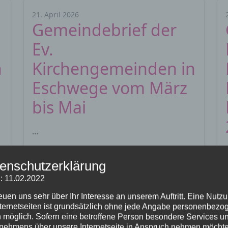
21. April 2026
Gemeindebrief der
Ev.
n
Kirchengemeinden in
Eschwege vom März
bis Mai
…
Weiterlesen…
enschutzerklärung
: 11.02.2022
reuen uns sehr über Ihr Interesse an unserem Auftritt. Eine Nutz
nternetseiten ist grundsätzlich ohne jede Angabe personenbezo
 möglich. Sofern eine betroffene Person besondere Services u
nehmens über unsere Internetseite in Anspruch nehmen möchte