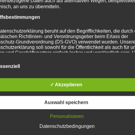
1
2
»
nenbezogene Daten auch auf alternativen Wegen, beispielswe
onisch, an uns zu übermitteln.
iffsbestimmungen
atenschutzerklärung beruht auf den Begrifflichkeiten, die durch
äischen Richtlinien- und Verordnungsgeber beim Erlass der
schutz-Grundverordnung (DS-GVO) verwendet wurden. Unser
schutzerklärung soll sowohl für die Öffentlichkeit als auch für u
n und Geschäftspartner einfach lesbar und verständlich sein.
zu gewährleisten, möchten wir vorab die verwendeten
flichkeiten erläutern.
ssenziell
erwenden in dieser Datenschutzerklärung unter anderem die
nden Begriffe:
✓ Akzeptieren
Auswahl speichern
a) personenbezogene Daten
Personalisieren
ersonenbezogene Daten sind alle Informationen, die sich auf e
dentifizierte oder identifizierbare natürliche Person (im Folgend
Datenschutzbedingungen
betroffene Person") beziehen. Als identifizierbar wird eine natür
erson angesehen, die direkt oder indirekt, insbesondere mittels