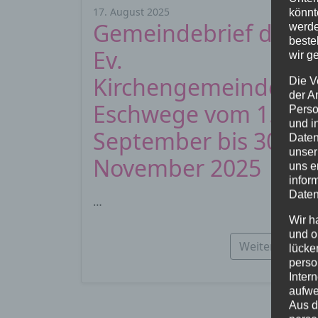
17. August 2025
könnt
Gemeindebrief der
werde
beste
Ev.
wir g
Kirchengemeinden i
Die V
der A
Eschwege vom 1.
Perso
und i
September bis 30.
Daten
unser
November 2025
uns e
infor
Daten
…
Wir h
und o
Weiterlesen…
lücke
perso
Inter
aufwe
Aus d