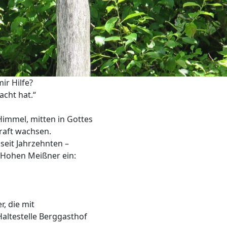
r Hilfe?
cht hat.“
Himmel, mitten in Gottes
aft wachsen.
seit Jahrzehnten –
 Hohen Meißner ein:
, die mit
Haltestelle Berggasthof