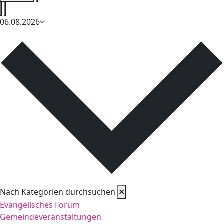
entfernen
Filter
entfernen
06.08.2026
Datum
wählen.
Nach Kategorien durchsuchen
✕
Evangelisches Forum
Gemeindeveranstaltungen