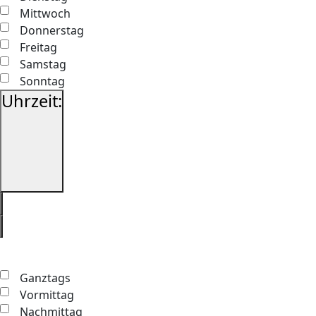
Navi
Mittwoch
Donnerstag
Freitag
Samstag
Sonntag
Uhrzeit
:
Filter
öffnen
Filter
schließen
Filter
Uhrzeit
entfernen
Filter
schließen
Ganztags
Vormittag
Nachmittag