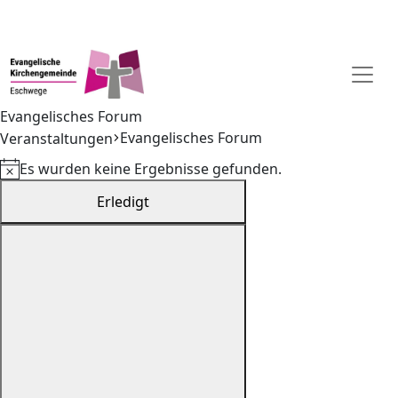
Evangelisches Forum
Evangelisches Forum
Veranstaltungen
Veranstaltungen
Es wurden keine Ergebnisse gefunden.
Hinweis
Filter
Das
Erledigt
Ändern
der
Formular-
Eingabefelder
wird
die
Liste
der
Veranstaltungen