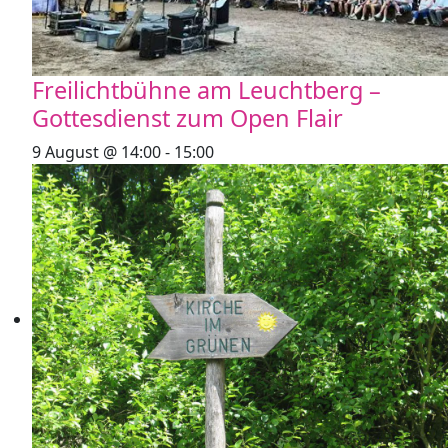
Freilichtbühne am Leuchtberg –
Gottesdienst zum Open Flair
9 August @ 14:00
-
15:00