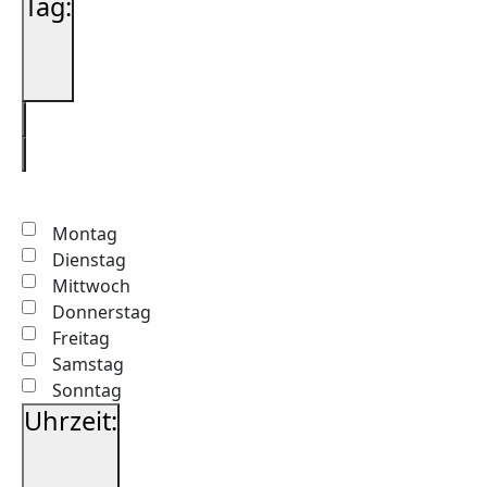
Tag
:
Filter
öffnen
Filter
schließen
Filter
Tag
entfernen
Filter
schließen
Montag
Dienstag
Mittwoch
Donnerstag
Freitag
Samstag
Sonntag
Uhrzeit
: