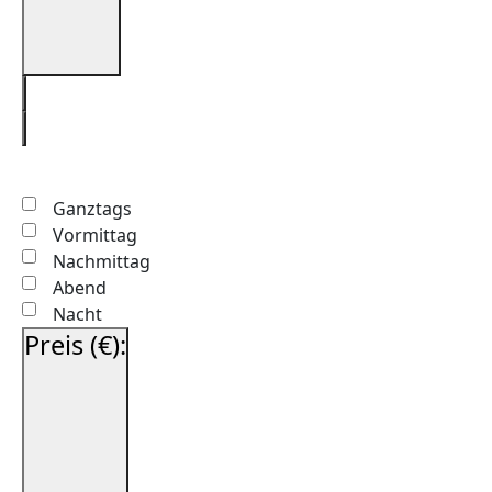
Filter
öffnen
Filter
schließen
Filter
Uhrzeit
entfernen
Filter
schließen
Ganztags
Vormittag
Nachmittag
Abend
Nacht
Preis (€)
:
Filter