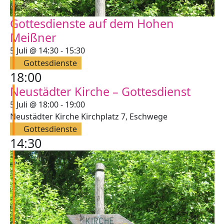
Gottesdienste auf dem Hohen
Meißner
Gottesdienste
5 Juli @ 14:30
-
15:30
auf
Gottesdienste
18:00
dem
Hohen
Neustädter Kirche – Gottesdienst
Meißner
5 Juli @ 18:00
-
19:00
Neustädter Kirche
Kirchplatz 7, Eschwege
Gottesdienste
14:30